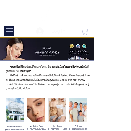
Log In
มาตรฐาน AACI ยกระดับทุกขั้นตอนการดูแล
หมอหญิงคลินิก
อยู่ภายใต้การกำกับดูแล โดย
แพทย์หญิงศุภักษณา สิงห์ยะบุศย์
หรือที่
รู้จักกันในนาม
"หมอหญิง"
เปิดให้บริการด้านความงาม ได้แก่ โปรแกรม ฉีดโบท็อกซ์ ร้อยไหม ฟิลเลอร์ เลเซอร์ รักษา
สิว ฝ้า กระ กระชับสัดส่วน รวมไปถึงบริการด้านสุขภาพและชะลอวัย อาทิ ตรวจสุขภาพ
ประจำปี วินิจฉัยและรักษาโรคทั่วไป ให้คำแนะนำการดูแลสุขภาพ การฉีดวัคซีนในผู้ใหญ่ และผู้
สูงอายุสำหรับป้องกันโรค
M.Y Holistic Face
Body Contour
Wellness
Aesthetic & Wellness
โปรแกรมการปรับรูปหน้าแบบ
โปรแกรมการดูแลรูปร่างแบบ
โปรแกรมสุขภาพและชะลอวัย
ศูนย์ความงาม สุขภาพและชะลอ