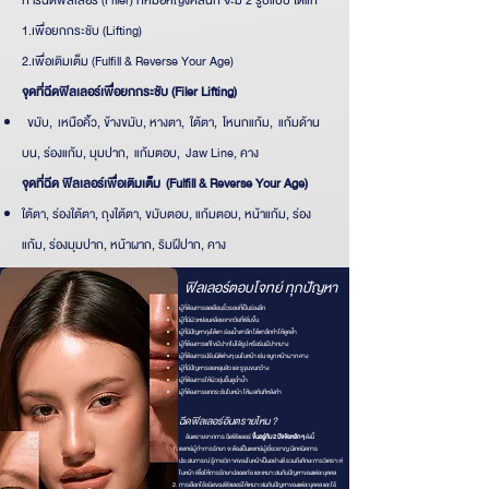
1.เพื่อยกกระชับ (Lifting)
2.เพื่อเติมเต็ม (Fulfill & Reverse Your Age)
จุดที่ฉีดฟิลเลอร์เพื่อยกกระชับ (Filer Lifting)
ขมับ, เหนือคิ้ว, ข้างขมับ, หางตา, ใต้ตา, โหนกแก้ม, แก้มด้าน
บน, ร่องแก้ม, มุมปาก, แก้มตอบ, Jaw Line, คาง
จุดที่ฉีด ฟิลเลอร์เพื่อเติมเต็ม (Fulfill & Reverse Your Age)
ใต้ตา, ร่องใต้ตา, ถุงใต้ตา, ขมับตอบ, แก้มตอบ, หน้าแก้ม, ร่อง
แก้ม, ร่องมุมปาก, หน้าผาก, ริมฝีปาก, คาง
ฟิลเลอร์ตอบโจทย์ ทุกปัญหา
ผู้ที่ต้องการลดเลือนริ้วรอยที่เป็นร่องลึก
ผู้ที่มีผิวหย่อนคล้อยจากวัยที่เพิ่มขึ้น
ผู้ที่มีปัญหาถุงใต้ตา ร่องน้ำตาลึก ใต้ตาลึกทำให้ดูคล้ำ
ผู้ที่ต้องการแก้ไขฝีปากไม่ได้รูป หรือริมฝีปากบาง
ผู้ที่ต้องการปรับมิติต่างๆ บนใบหน้า เช่น จมูก หน้าผาก คาง
ผู้ที่มีปัญหารอยหลุมสิว และรูขุมขนกว้าง
ผู้ที่ต้องการให้ผิวชุ่มชื้นดูฉ่ำน้ำ
ผู้ที่ต้องการยกกระชับใบหน้า ให้ผลทันทีหลังทำ
ฉีดฟิลเลอร์อันตรายไหม ?
อันตรายจากการ ฉีดฟิลเลอร์
ขึ้นอยู่กับ 2 ปัจจัยหลัก ๆ
ดังนี้
แพทย์ผู้ทำการรักษา จะต้องเป็นแพทย์ผู้เชี่ยวชาญ มีเทคนิคการ
ประสบการณ์ รู้กายวิภาคของใบหน้าเป็นอย่างดี รวมถึงทักษะการวิเคราะห์
ใบหน้า เพื่อให้การรักษาปลอดภัย และเหมาะสมกับปัญหาของแต่ละบุคคล
การเลือกใช้ชนิดของฟิลเลอร์ให้เหมาะสมกับปัญหาของแต่ละบุคคล และใช้