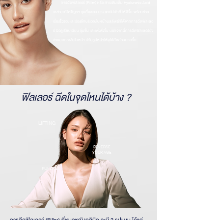
การฉีดฟลิลเอร์ (Filler) หรือ สารเติมเต็ม Hyaluronic Acid
จะช่วยแก้ไขปัญหา จุดที่ดูตอบ บาง และไม่เข้าที่ ให้ดีขึ้น พร้อมช่วย
เรื่องริ้วรอยและร่องลึกบริเวณใบหน้าผลลัพธ์ที่ได้จากการฉีดฟิลเลอ
ร์ ผิวดูเรียบเนียน ชุ่มชื้น และเต่งตึงขึ้น นอกจากนี้การฉีดฟิลเลอร์ยัง
ช่วยยกกระชับใบหน้า ปรับรูปหน้าให้ดูได้สัดส่วนมากขึ้น
ฟิลเลอร์ ฉีดในจุดไหนได้บ้าง ?
LIFTING
REVERSE
YOUR AGE
FULLFILL
การฉีดฟิลเลอร์ (Filler) ที่หมอหญิงคลินิก จะมี 2 รูปแบบ ได้แก่