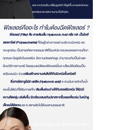
เพราะจะช่วยปรับ เปลี่ยนรูปหน้า ให้ดูดีขึ้น ตามเทคนิกของ
แพทย์และกระแสความงาม ซึ่งปัจจุบัน
ฟิลเลอร์คืออะไร ทำไมต้องฉีดฟิลเลอร์ ?
ฟิลเลอร์ (Filler) คือ สารเติมเต็ม Hyaluronic Acid หรือ HA เป็นโพลี
แซคคาไรด์ (Polysaccharide)
ที่มีอยู่ในร่างกายอย่างบริเวณผิวหนัง และ
กระดูกอ่อน เป็นสารสกัดจากธรรมชาติที่มีองค์ประกอบของคอลลาเจนที่เรา
ทุกคนจะมีอยู่แล้วในเซลล์ผิว มีความปลอดภัยสูง นำมารวมกันเป็นร่างแห
ด้วยวิธีการทางเคมี โดยคุณสมบัติของฟิลเลอร์นั้นจะเปรียบได้เสมือนเป็น
สปริงของผิว ช่วย
เสริมสร้างความเต่งตึงให้กับผิวหนังชั้นหนังแท้
ซึ่งสารไฮยารูโรนิก แอซิต (Hyaluronic acid)
จะช่วยในการกักเก็บน้ำ
ของชั้นใต้ผิวที่ได้รับการแก้ไข
เติมเต็มช่องว่างให้กับเซลล์ผิวหนัง ให้ผิวมี
ความยืดหยุ่น เต่งตึงขึ้น ผิวเรียบเสมอกันปราศจากริ้วรอยเหี่ยวย่น ใบหน้าดู
เด็กลงได้ชัดเจน
และจะสลายตัวไปได้เองตามธรรมชาติ
แล้วทำไมต้องฉีด ฟิลเลอร์ (Filler)