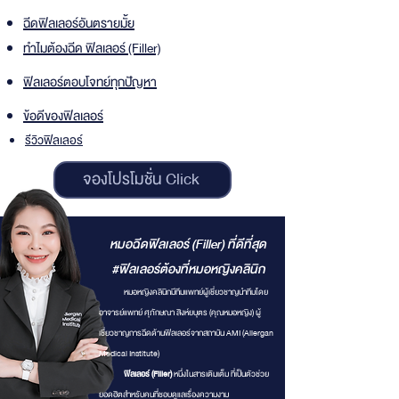
ฉีดฟิลเลอร์อันตรายมั้ย
ทำไมต้องฉีด ฟิลเลอร์ (Filler)
ฟิลเลอร์ตอบโจทย์ทุกปัญหา
ข้อดีของฟิลเลอร์
รีวิวฟิลเลอร์
จองโปรโมชั่น Click
หมอฉีดฟิลเลอร์ (Filler) ที่ดีที่สุด
#ฟิลเลอร์ต้องที่หมอหญิงคลินิก
​ หมอหญิงคลินิกมีทีมแพทย์ผู้เชี่ยวชาญนำทีมโดย
อาจารย์แพทย์ ศุภักษณา สิงห์ยบุตร (คุณหมอหญิง) ผู้
เชี่ยวชาญการฉีดด้านฟิลเลอร์จากสถาบัน AMI (Allergan
Medical Institute)
​
ฟิลเลอร์ (Filler)
หนึ่งในสารเติมเต็ม ที่เป็นตัวช่วย
ยอดฮิตสำหรับคนที่ชอบดูแลเรื่องความงาม