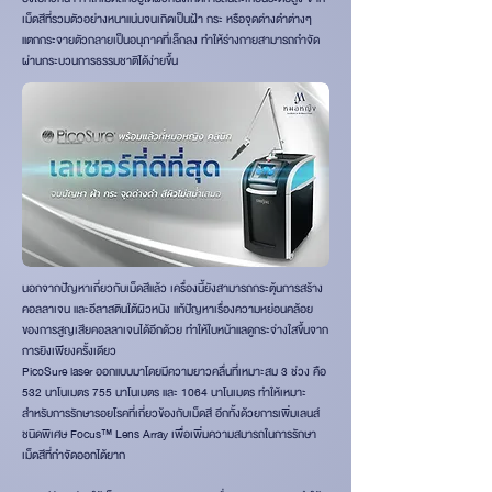
เม็ดสีที่รวมตัวอย่างหนาแน่นจนเกิดเป็นฝ้า กระ หรือจุดด่างดำต่างๆ
แตกกระจายตัวกลายเป็นอนุภาคที่เล็กลง ทำให้ร่างกายสามารถกำจัด
ผ่านกระบวนการธรรมชาติได้ง่ายขึ้น
นอกจากปัญหาเกี่ยวกับเม็ดสีแล้ว เครื่องนี้ยังสามารถกระตุ้นการสร้าง
คอลลาเจน และอีลาสตินใต้ผิวหนัง แก้ปัญหาเรื่องความหย่อนคล้อย
ของการสูญเสียคอลลาเจนได้อีกด้วย ทำให้ใบหน้าแลดูกระจ่างใสขึ้นจาก
การยิงเพียงครั้งเดียว
PicoSure laser ออกแบบมาโดยมีความยาวคลื่นที่เหมาะสม 3 ช่วง คือ
532 นาโนเมตร 755 นาโนเมตร และ 1064 นาโนเมตร ทำให้เหมาะ
สำหรับการรักษารอยโรคที่เกี่ยวข้องกับเม็ดสี อีกทั้งด้วยการเพิ่มเลนส์
ชนิดพิเศษ Focus™ Lens Array เพื่อเพิ่มความสมารถในการรักษา
เม็ดสีที่กำจัดออกได้ยาก