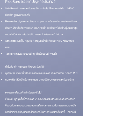
PicoSure ช่วยแก้ปัญหาอะไรบ้าง?
Skin Revitalization ลดริ้วรอย ผิวกระจ่างใส เพื่อความเต่งตึง ทำให้ผิวมี
ชีวิตชีวา รูขุมขนกระชับขึ้น
Removal of pigmented รักษากระ จุดดำจากวัย จุดดำจากแสงแดด รักษา
ปานดำ ฝ้าที่ดื้อต่อการรักษา รักษากระลึก และปานดำได้อย่างนุ่มนวลที่สุด
แทบจะไม่มีสะเก็ด หลังทำไม่มีบาดแผล ผิวไม่ลอก หน้าไม่บาง
Acne Scar แผลเป็น หลุมสิว ทั้งหลุมสิวใหม่ เก่า รอยดำแดง หลังจากสิว
หาย
Tattoo Removal ลบรอยสักทุกสี หรือรอยสักขาวดำ
ทำไมต้องทำ PicoSure ที่หมอหญิงคลินิก
ดูแลโดยทีมแพทย์ที่มีประสบการณ์ ด้านเลเซอร์ และความงามมากกว่า 15 ปี
หมอหญิงคลินิกมีเครื่อง Picosure จากบริษัท Cynosure สหรัฐอเมริกา
Picosure เห็นผลตั้งแต่ครั้งแรกหรือไม่
เห็นผลในทุกๆ ครั้งที่ทำเลเซอร์ ฝ้า กระ จุดด่างดำจางลง ผลของการรักษา
ขึ้นอยู่กับการตอบสนองของเลเซอร์ในแต่ละคน รวมถึงการดูแลตนเองหลัง
การทำเลเซอร์ ปัญหามากจำนวนครั้งในการทำเลเซอร์ก็มากขึ้น โดยทั่วไป