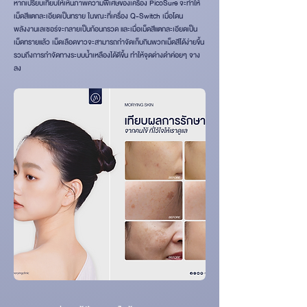
หากเปรียบเทียบให้เห็นภาพความพิเศษของเครื่อง PicoSure จะทำให้
เม็ดสีแตกละเอียดเป็นทราย ในขณะที่เครื่อง Q-Switch เมื่อโดน
พลังงานเลเซอร์จะกลายเป็นก้อนกรวด และเมื่อเม็ดสีแตกละเอียดเป็น
เม็ดทรายแล้ว เม็ดเลือดขาวจะสามารถกำจัดเก็บกินพวกเม็ดสีได้ง่ายขึ้น
รวมถึงการกำจัดทางระบบน้ำเหลืองได้ดีขึ้น ทำให้จุดด่างดำค่อยๆ จาง
ลง