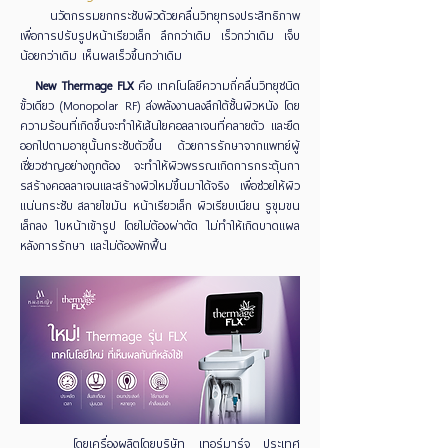
นวัตกรรมยกกระชับผิวด้วยคลื่นวิทยุทรงประสิทธิภาพ
เพื่อการปรับรูปหน้าเรียวเล็ก
ลึกกว่าเดิม เร็วกว่าเดิม เจ็บ
น้อยกว่าเดิม เห็นผลเร็วขึ้นกว่าเดิม
New Thermage FLX
คือ เทคโนโลยีความถี่คลื่นวิทยุชนิด
ขั้วเดียว (Monopolar RF) ส่งพลังงานลงลึกใต้ชั้นผิวหนัง โดย
ความร้อนที่เกิดขึ้นจะทำให้เส้นใยคอลลาเจนที่คลายตัว และยืด
ออกไปตามอายุนั้นกระชับตัวขึ้น ด้วยการรักษาจากแพทย์ผู้
เชี่ยวชาญอย่างถูกต้อง จะทำให้ผิวพรรณเกิดการกระตุ้นกา
รสร้างคอลลาเจนและสร้างผิวใหม่ขึ้นมาได้จริง เพื่อช่วยให้ผิว
แน่นกระชับ สลายไขมัน หน้าเรียวเล็ก ผิวเรียบเนียน รูขุมขน
เล็กลง ใบหน้าเข้ารูป โดยไม่ต้องผ่าตัด ไม่ทำให้เกิดบาดแผล
หลังการรักษา และไม่ต้องพักฟื้น
โดยเครื่องผลิตโดยบริษัท เทอร์มาร์จ ประเทศ