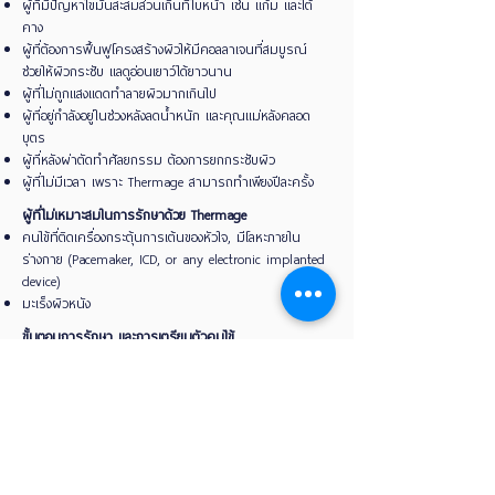
ผู้ที่มีปัญหาไขมันสะสมส่วนเกินที่ใบหน้า เช่น แก้ม และใต้
คาง
ผู้ที่ต้องการฟื้นฟูโครงสร้างผิวให้มีคอลลาเจนที่สมบูรณ์
ช่วยให้ผิวกระชับ แลดูอ่อนเยาว์ได้ยาวนาน
ผู้ที่ไม่ถูกแสงแดดทำลายผิวมากเกินไป
ผู้ที่อยู่กำลังอยู่ในช่วงหลังลดน้ำหนัก และคุณแม่หลังคลอด
บุตร
ผู้ที่หลังผ่าตัดทำศัลยกรรม ต้องการยกกระชับผิว
ผู้ที่ไม่มีเวลา เพราะ Thermage สามารถทำเพียงปีละครั้ง
ผู้ที่ไม่เหมาะสมในการรักษาด้วย Thermage
คนไข้ที่ติดเครื่องกระตุ้นการเต้นของหัวใจ, มีโลหะภายใน
ร่างกาย (Pacemaker, ICD, or any electronic implanted
device)
มะเร็งผิวหนัง
ขั้นตอนการรักษา และการเตรียมตัวคนไข้
พบแพทย์ วิเคราะห์ปัญหา ความต้องการของคนไข้ และ
ประเมินการรักษา เพื่อประสิทธิภาพของผลลัพธ์
ทายาชาบริเวณที่จะทำการรักษา 60 นาที
เมื่อครบเวลาเช็ดยาชาออก แพทย์ทำการมาร์กตำแหน่งที่จะ
ทำการรักษา
แพทย์ทำการรักษา อาจจะใช้ระบบสั่นที่หัวเครื่องเพื่อลดความ
เจ็บปวด