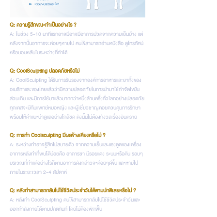
Q: ความรู้สึกขณะทำเป็นอย่างไร ?
A: ในช่วง 5-10 นาทีแรกอาจมีอาจมีอาการปวดจากความเย็นบ้าง แต่
หลังจากนั้นอาการจะค่อยๆหายไป คนไข้สามารถอ่านหนังสือ ดูโทรทัศน์
หรือนอนหลับในระหว่างที่ทำได้
Q: CoolSculpting ปลอดภัยหรือไม่
A: CoolSculpting ได้รับการรับรองจากองค์การอาหารและยาทั้งของ
อเมริกาและของไทยแล้วว่ามีความปลอดภัยในการนำมาใช้กำจัดไขมัน
ส่วนเกิน และมีการใช้มาแล้วมากกว่าหนึ่งล้านครั้งทั่วโลกอย่างปลอดภัย
ทุกเคสจะมีทีมแพทย์หมอหญิง และผู้เชี่ยวชาญคอยควบคุมการรักษา
พร้อมให้คำแนะนำดูแลอย่างใกล้ชิด ดังนั้นไม่ต้องกังวลเรื่องอันตราย
Q: การทำ Coolsculpting มีผลข้างเคียงหรือไม่ ?
A: ระหว่างทำอาจรู้สึกไม่สบายตัว จากความเย็นและแรงดูดของเครื่อง
อาการหลังทำที่พบได้บ่อยคือ อาการชา มีรอยแดง ระบมหรือคัน รอบๆ
บริเวณที่ทำแต่อย่างไรก็ตามอาการดังกล่าวจะค่อยๆดีขึ้น และหายไป
ภายในระยะเวลา 2-4 สัปดาห์
Q: หลังทำสามารถกลับไปใช้ชีวิตประจำวันได้ตามปกติเลยหรือไม่ ?
A: หลังทำ CoolSculpting คนไข้สามารถกลับไปใช้ชีวิตประจำวันและ
ออกกำลังกายได้ตามปกติทันที โดยไม่ต้องพักฟื้น