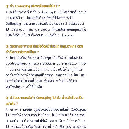
Q: ทำ Coolsculpting แล้วจะเห็นผลเมื่อไหร่ ?
A: คนไข้บางรายที่มาทำ CoolSculpting เริ่มเห็นผลตั้งแต่สัปดาห์ที่
3 อย่างไรก็ตาม โดยปกติแล้วผลลัพธ์ที่ได้จากการทำ
CoolSculpting ในแต่ละครั้งจะเห็นชัดเจนหลังจาก 2 เดือนเป็นต้น
ไป แต่กระบวนการที่ร่างกายของเรากำจัดเซลล์ไขมันที่ถูกแช่แข็ง
นั้นจะยังดำเนินไปจนถึงเดือนที่ 6 หลังทำ CoolSculpting
Q: ต้องทานอาหารเสริมหรือต้องเข้าโปรแกรมคุมอาหาร ออก
กำลังกายหลังจากนี้ไหม ?
A: ไม่จำเป็นต้องใช้อาหารเสริมใดๆมาเป็นตัวช่วย และไม่จำเป็น
ต้องปรับเปลี่ยนพฤติกรรมการรับประทานอาหารหรือออกกำลัง
กายใดๆ อย่างไรเซลล์ไขมันที่ถูกความเย็นแช่แข็งก็จะถูกกำจัด
ออกไปอยู่ดี อย่างไรก็ตามคนไข้ควรทานอาหารที่มีประโยชน์ และ
ออกกำลังกายอย่างสม่ำเสมอ เพื่อสุขภาพร่างกายที่ดีและ
ผลลัพธ์ในรูปร่างที่ดีขึ้นไปอีก
Q: ถ้าในอนาคตหลังทำ Coolsculpting ไปแล้ว น้ำหนักขึ้นจะเป็น
อย่างไร ?
A: หลายๆ ท่านหันมาดูแลตัวเองดีขึ้นหลังจากได้ทำ CoolSculpting
ไป แต่อย่างไรก็ตามหากน้ำหนักขึ้น ไขมันที่เพิ่มขึ้นก็จะกระจาย
อย่างสม่ำเสมอทั่วร่างกายไม่ได้เพิ่มเฉพาะบริเวณที่ทำการรักษา
ไป เพราะฉะนั้นไม่ต้องกังวลว่าเวลาน้ำหนักเพิ่ม รูปร่างของเราจะ