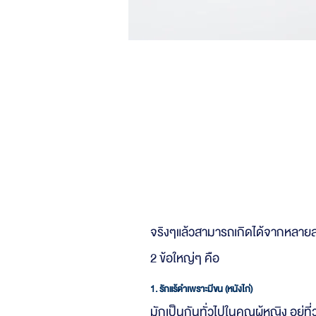
สาเหตุของป
รักแร้ดำ/ตุ่มห
จริงๆแล้วสามารถเกิดได้จากหลาย
2 ข้อใหญ่ๆ คือ
1. รักแร้ดำเพราะมีขน (หนังไก่)
มักเป็นกันทั่วไปในคุณผู้หญิง อยู่ท