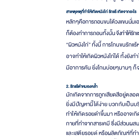
สาเหตุเหตุที่ทำให้เกิดหนังไก่ รักแร้ เกิดจากอะไร
หลักๆคือการถอนขนใต้วงแ
ขนนั่นเ
ก็
ต้องทำการถอนทั้งนั้
น จึงทำให้รักแร
“ผิวหนังไก่” ทั้งนี้ การโกนขนรักแ
อาจ
ทำให้เกิดผิวหนังไก่ได้
ทั้งยังทำ
มีอ
าก
ารคัน ยิ่งโกนบ่อยๆน
านๆ ก็
2. รักแร้ดำหมองคล้ำ
มักเกิดจากการถูกเสียดสี
อยู่ตลอ
ยิ่งมี
ปัญห
านี้ได้ง่าย
บ
วกกับเป็นบริ
ทำให้เกิดรอยดำขึ้นมา หรืออาจเกิ
กายที่ทำจากสารเคมี ซึ่งมีส่วน
ผส
และเสตียรอยด์
หรือผลิตภัณฑ์ที่ท