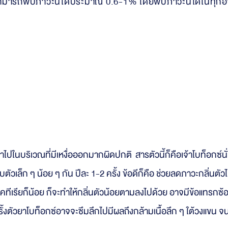
ามารถพบภาวะนี้ได้ประมาณ 0.6-1% โดยพบภาวะนี้ได้ในทุกอายุ
อรักแร้
้าไปในบริเวณที่มีเหงื่อออกมากผิดปกติ สารตัวนี้ก็คือเจ้าโบท็อกซ์นั
ตัวเล็ก ๆ น้อย ๆ กัน ปีละ 1-2 ครั้ง ข้อดีก็คือ ช่วยลดภาวะกลิ่นตัว
ีเรียก็น้อย ก็จะทำให้กลิ่นตัวน้อยตามลงไปด้วย อาจมีข้อแทรกซ้อน
รั้งตัวยาโบท็อกซ์อาจจะซึมลึกไปมีผลถึงกล้ามเนื้อลึก ๆ ใต้วงแขน จ