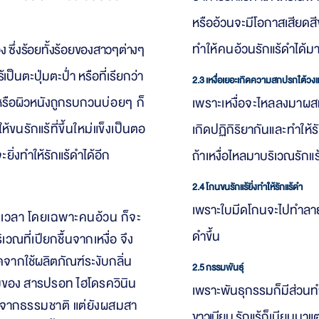
ห
รืออ้วนจะมีโอกาสเสียด
ทำให้คน
อ้วนรักแร้ดำได้
อง ซึ่งร้อยทั้งร้อยของสาวๆต่างๆ
้
เป็นตะปุ่มตะป่ำ หรือที่เรียกว่า
2.3 เหงื่อเยอะเกิดความสกปรกใต้วง
ร้หรือผิวหนังถูกรบกวน
บ่อยๆ ก็
เพราะเหงื่อจะไหลลงมาผ
ให้ขนรักแร้
ที่ขึ้นใหม่แข็งเ
ป็นตอ
เกิดปฏิกิริยากัน
และทำให้รั
จะ
ยิ่งทำให้รักแร้ดำได้อีก
ถ้
าเ
หงื่อไหลมาบริเวณรั
กแร
2.4 โกนขนรักแร้ยิ่งทำให้รักแร้ดำ
เพราะใบมีดโกนจะไปทำลายเซ
ดเวลา โดยเฉพาะคนอ้วน ก็จะ
ดำขึ้น
เวณที่เปียกชื้นจากเหงื่อ จึง
ดจากใช้
ผลิตภัณฑ์ระงับกลิ่น
2.5 กรรมพันธุ์
ม
ขอ
ง สารปรอท ไฮโดรควินิน
เพราะพันธุกรรมก็มีส่วนทำ
ำจาก
ธรรมชาติ แต่ยังผส
ม
สา
ขาวเนียน
รักแร้ก็เนียนมาแต