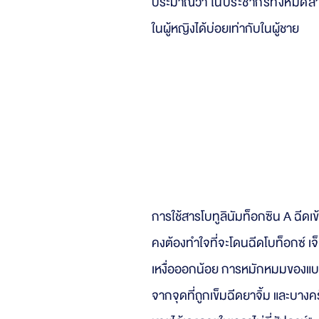
ประมาณว่า
ในประชากรทั้งหมดส
ในผู้หญิงได้บ่อยเท่ากับในผู้ชาย
วิธีรักษาเหงื่
การใช้สารโบทูลินัมท็อกซิน A ฉีดเข
คงต้องทำใจที่จะโดนฉีดโบท็อกซ์ เจ็บ
เหงื่อออกน้อย การหมักหมมของแบคท
จากจุดที่ถูกเข็มฉีดยาจิ้ม และบางค