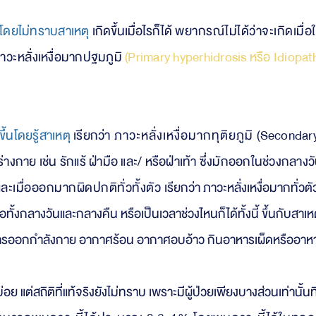
ดโดยไม่ทราบสาเหตุ
เ
กิดขึ้นเมื่อไรก็ได้
พยากรณ์ไม่ได้ว่าจะเกิดเมื่
าวะ
หลั่งเหงื่อมากปฐมภูมิ
(Primary hyperhidrosis หรือ Idiopath
้นโดยรู้สาเหตุ
เรียกว่า
ภาวะหลั่งเหงื่อมากทุติยภูมิ (
Secondary 
กาย เช่น รักแร้ ฝ่ามือ และ/ หรือฝ่าเท้า ซึ่งมักออกในช่วงกลางวัน
และเมื่อออกมากผิดปกติทั่วทั้งตัว
เรียกว่า ภาวะหลั่งเหงื่อมากทั่วต
ทั้งกลางวันและกลางคืน หรือเป็นเวลาช่วงไหนก็ได้ทั้งนี้ ขึ้นกับสา
การออกกำลังกาย อากาศร้อน อากาศอบอ้าว กินอาหารเผ็ดหรืออาหารร
่อย แต่สถิติที่แท้จริงยังไม่ทราบ เพราะมีผู้ป่วยเพียงบางส่วนเท่านั้