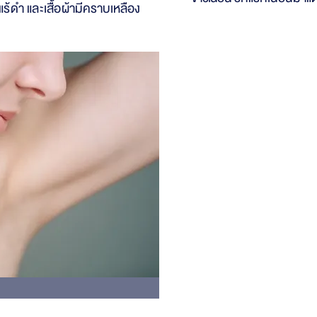
้ดำ และเสื้อผ้ามี
คราบเหลือง
วิธีรักษา
รักแร้ดำ/ตุ