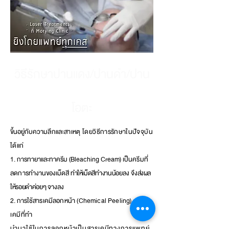
วิธีรักษาปานแดง/ปานดำ/ปาน
โอตะ
ขึ้นอยู่กับคว
ามลึกและสา
เหตุ โดยวิธีการรักษาในปัจจุบัน
ได้แก่
1. การทายาแ
ละท
าครีม (Bleaching Cream) เป็
นครีมที่
ลดการ
ทำงานของเม็ดสี
ทำให้เม็ดสีทำงานน้อ
ยลง จึ
งส่งผล
ให้รอยดำค่อยๆ
จางลง
2. การใช้
สารเคมีลอกหน้า (Chemical Peeling)
สาร
เคมี
ที่ทำ
นำมาใช้ในการลอกหน้าเป็นสารเคมีทางการแ
พทย์