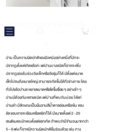
รักษาปานแดง/ปานดำ/ปานโอ
Log In
ตะ
ปาน เป็นความผิดปกติของผิวหนังอย่างหนึ่งที่มักจะ
ปรา
กฏตั้งแ
ต่เกิดแล้วค่ะ แต่ปานบางชนิดก็อาจจะเพิ่
ง
ปรากฏรอยในช่วงวัยเด็
กหรือวัยรุ่นก็ได้ มีตั้งแต่ขนาด
เล็กไปจนถึงขนาดให
ญ่ สามารถเ
กิดขึ้นได้ทั่วร่างกาย โดย
ทั่วไปแล้ว
ปานจะขยายขน
าดห
รือโตขึ้นเรื่อย ๆ
อย่าง
ช้า ๆ
ปานมีด้วยกันหลายชนิด แต่ป
าน
ที่พ
บกันบ่อย
ได้แก่
ปานดำ มีลักษณะเป็นผืนราบสีน้ำตาลอ่อนหรือเข้ม ขอ
บ
ชัดขอ
บอาจจะเรียบหรือหยักก็ไ
ด้ มีขนาดตั้งแต่ 2 -20
เซนติเมตร มักพบ
ตั้งแต่แรกเกิด ถ้าพบ
ว่ามีจำนวนมากกว่า
5 – 6 แห่ง
ก็อาจมีความ
ผิดปกติอื่นร่วมด้วย เช่น ทาง