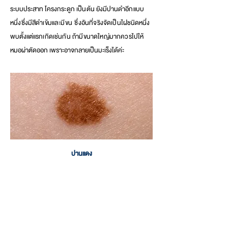
ระบบประสาท โครง
กระดูก เป็น
ต้น ยังมีป
านดำอีกแบบ
หนึ่งซึ่งมีสีดำเข้มแ
ละมีขน
ซึ่งอันที่จริงจัดเป็น
ไฝชนิดหนึ่ง
พบตั้งแต่แ
รกเกิดเช่นกัน ถ้ามีขนาดใหญ่มากควรไป
ให้
หมอผ่าตัดออก เพราะอาจกลายเป็นมะเร็งได้ค่ะ
ปานแดง
มีลักษณะเป็นปื้นสีแดงเกิดจากความผิดปกติของหลอดเลือดในชั้นหนังแท้
มักเป็นตั้งแต่แรกเกิด บางชนิดจะมีสีเข้มขึ้นเป็นแดงเข้มหรือม่วง แ
ละหนานูนขึ้น
ได้เมื่ออายุมากขึ้น อาจพบร่วมกั
บความผิด
ปกติ
อื่นในร่างกายได้เช่นกัน
สำหรับคนที่เป็นควรไปหาหมอเพื่อปรึกษาและทำการรักษาต่อไป