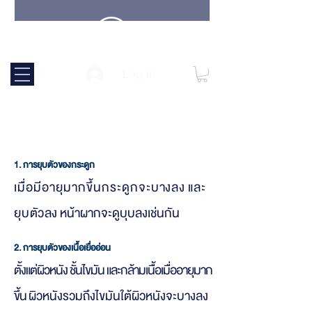
ปัญหาหน้าผากเว้า เกิด
Log In
จาก
1. การยุบตัวของกระดูก
เมื่อมีอายุมากขึ้นกระดูกจ
ะบางลง และ
ยุบตัว
ลง หน้าผากจะดูบุบลงเช่นกัน
2. การยุบตัวของเนื้อเยื่ออ่อน
ตั้งแต่ผิวหนัง ชั้นไขมัน และกล้ามเนื้อเมื่ออายุมาก
ขึ้น
ผิวหนังรวมถึงไขมันใต้ผิวหนังจะบางลง