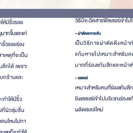
สึกถึงใบห
น้าที่
ดเวลา อายุ
– เติมฟิลเลอร์ (Filler)
วิธีนี้จะฉีดสารฟิลเลอร์เข้าไป
ให้มีริ้วรอย
ุมากขึ้นและแก่
– ผ่าตัดยกกระชับ
เ
ป็
นวิธีการผ่าตัดดึงหน้าท
กริ้วรอยร่อง
แก้มหายไป
เหมาะสำหรับค
สาเหตุ
ที่จะเป็น
มากที่ร่องแก้มลึกและหน้า
เ
มลึกได้ เพ
ราะ
บกร้านและ
– เลเซอร์
เหม
าะสำหรับคนที่ร่องแก้มลึก
ยิงเลเซอร์
เข้
าไปบริเวณร่องแก้
ะทำให้มีริ้ว
ผลัดเซลล์ใหม่
ี่ผิวชุ่มชื่น
้าคนไหนไม่ทา
ละเลยก็จะทำให้