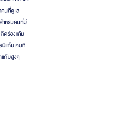
าคนที่ดูแล
 สำหรั
บคนที่มี
เกิดร่องแก้ม
อยมีแก้ม คน
ที่
กแก้มสูงๆ
solabial folds)
ัวของกระดูกโครงสร้างหน้า ผิวชั้นในและชั้นไขมันขาดความกระชับ ทำให้เกิดเป็น
ร่องแก้มขึ้น ดูเป็นร่องลึก รู้สึ
กถึงใ
บหน้าที่ดูเหนื่อ
ยแล
ากขึ้นและแก่ตัวลง ก็ไม่มีทางที่จะหนีจากริ้วรอยร่องแก้มได้
ราะแสงแดดจะทำให้ผิวหยา
บกร้านและแห้งเหี่ยวได้เร็ว
ื่น