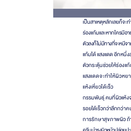
ร่อง
แก้มขึ้น ดูร่องลึก รู้
ดูเห
นื่อยและโทรมตลอ
เป็นสาเหตุหลักเลยก็จะทำ
ร่องแก้มและหากใ
ครมีอาย
ตัวลงก็ไม่มีทางที่จะหนี
จา
แก้มได้ แสงแดด อี
กหนึ่ง
ตัวกระตุ้
นช่วยให้ร่องแก้
แสง
แดดจะทำให้ผิวห
ยา
แห้งเหี่ยวได้เร็ว
กรรมพันธุ์ ค
นที่ผิวแห้งจ
รอยได้เ
ร็วกว่าลึก
กว่าคนท
การรักษาสุขภาพ
ผิว ถ
ค
รีมบำรุงผิวหน้าปล่อยปะ