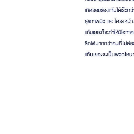
เกิด
รอยร่องแก้มได้เร็วกว่
สุขภาพ
ผิว และ
โครงห
น้า
แก้มเยอ
ะก็จะทำให้มีโอกาศ
ลึกได้มากกว่าคนที่ไม่ค่
แก้มเยอะจะเป็นพวกโหน
ร่องแก้ม (na
ร่องแก้มลึ
ก ไขมันบริเวณแก้มที่ตกลงมากองด้านล่าง เนื่องจากการยุบต
อ
ายุ
เป็นสาเหตุห
ลักเลยที่จะทำใ
ห้มีริ้วร
อยร่องแก้มและห
ากใครมีอายุม
แสงแดด
อีกหนึ่งสาเหตุที่จะเป็นตัวกระตุ้นช่วยให้ร่องแก้มลึกได้ เพ
กรรมพันธุ์
คนที่
ผิวแห้งจะทำให้มีริ้วรอยได้เร็วกว่าลึกกว่าคนที่ผิวชุ่มช