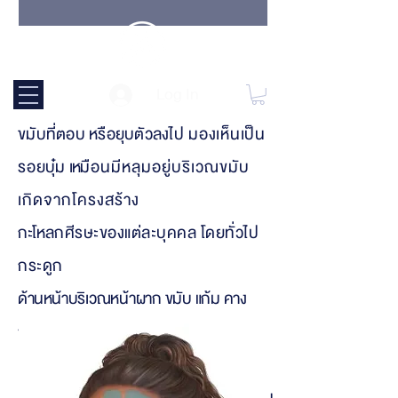
ปัญหาขมับตอบ
Log In
ขมับที่ตอบ หรือยุบตัวลงไ
ป มองเห็นเป็น
รอ
ยบุ๋ม
เห
มือนมีหลุมอยู่บริเวณขมับ
เกิดจากโครงสร้าง
กะโ
ห
ลกศีรษะของแต่ละบุคคล โดยทั่วไป
กระ
ดูก
ด้านห
น้าบริเวณหน้าผาก ขมับ แก้ม คาง
กล้า
มเนื้อจะ
บางและค่อนข้า
งอยู่ชิดกับ
ผิวหนัง หากเอามือจับ
ก็จะเจอกับกระดู
กได้
เลย แต่ด้านข้างบริเวณขมับจะมีหลุมที่
เป็นกล้าม