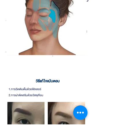
เนื้อใหญ่ ซึ่งในบางคนอาจเป็นหลุมลึก
เนื่องจาก
กล้ามเ
นื้อด้านในมีขนาดเล็กหรือฝ่อมากกว่า
คน
อื่น ทำให้พื้นที่ด้านในไม่เต็มพอดีกับ
ผิวห
นังด้
านนอก จึงมองเห็นว่าบริเวณ
ขมับตอบหรือ
เป็นรอยบุ๋มลงไป
วิธีแก้ไขขมับตอบ
1.การฉีดเติมเต็มด้วยฟิลเลอร์
2.การผ่าตัดเสริมด้วยวัสดุเทียม