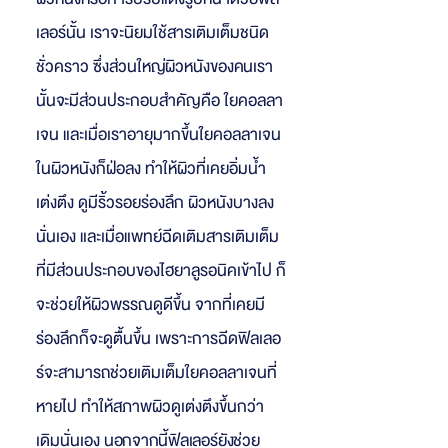
เลอร์นั้น เราจะนิยมใช้สารเติมเต็มชนิด
ชั่วคราว ซึ่งส่วน
ใหญ่
ผิวหนัง
ของคนเรา
นั้นจะมี
ส่วนประกอบสำคัญคือ ใยคอลลา
เจน และเมื่อเราอายุมากขึ้นใยคอลลาเจน
ในผิวหนังก็ฝ่อลง ทำให้ผิวที่เคยอิ่มน้ำ
เต่งตึง ดูมีริ้วรอยร่องลึก ผิวหนังบางลง
นั่นเอง และเมื่อแพทย์ฉีดเติมสารเติมเต็ม
ที่มีส่วนประกอบของไฮยาลูรอนิคเข้าไป ก็
จะช่วยให้ผิวพรรณดูดีขึ้น จากที่เคยมี
ร่องลึกก็จะดูตื้นขึ้น เพราะการฉีดฟิลเลอ
ร์จะสามารถช่วยเติมเต็มใยคอลลาเจนที่
หายไป ทำให้สภาพผิวดูเต่งตึงขึ้นกว่า
เดิมนั่นเอง
นอกจากนี้ฟิลเลอร์ยังช่วย