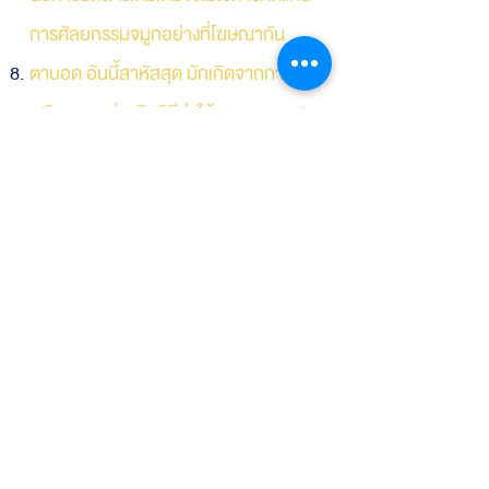
การศัลยกรรมจมูกอย่างที่โฆษณากัน
ตาบอด อันนี้สาหัสสุด มักเกิดจากการฉีด
เสริมจมูกอย่างผิดวิธีทำให้อนุภาคของสาร
เติมเต็มหลุดเข้าไปอุดตันเส้นเลือดที่ดวงตา
ซึ่งเราคงเคยได้ข่าวมาบ้างแล้วในเมืองไทย
แนวทางปฏิบัติตัวหลังฉีด Filler
48 ชั่วโมงแรก ไม่ควรออกกำลังการให้เหงื่อ
ออกมาก หรือไปตากแดดร้อนๆ เพราะอาจ