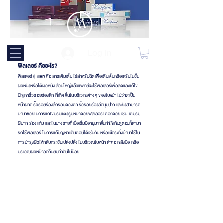
Log In
ฟิลเลอร์ คืออะไร?
ฟิลเลอร์ (Filler) คือ สารเติมเต็ม ใช้สำหรับฉีดเพื่อเติมเต็มหรือเสริมในชั้น
ผิวหนังหรือใต้ผิวหนัง ส่วนใหญ่แล้วแพทย์จะใช้ฟิลเลอร์เพื่อลดและแก้ไข
ปัญห
าริ้วรอยร่องลึก
ที่เกิดขึ้นในบริเวณต่างๆ ของ
ใบหน้า
ไม่ว่าจะเป็น
หน้าผาก ริ้วรอยร่องลึกรอบดวงตา ริ้วรอยร่องลึกมุมปาก และยังสามารถ
นำมาช่วยในการแก้ไขปรับแต่งรูปหน้าด้วยฟิลเลอร์ได้อีกด้วย
เช่น เติมริม
ฝีปาก
ร่องแก้ม และในบางรายที่
เมื่อเริ่มมีอายุ
มากขึ้นทำให้แก้มดูตอบ
ก็สามา
รถใช้ฟิลเลอร์ ในการแก้ปัญหาแก้มตอบได้เช่นกัน หรือแม้กระทั่งนำมาใช้ใน
การบำรุงผิวให้กลับกระชับเปล่งปลั่ง ในบริเวณใบหน้า ลำคอ
หลังมือ หรือ
บริเวณ
ผิวหน้าอกก็นิยมทำกันไม่น้อย