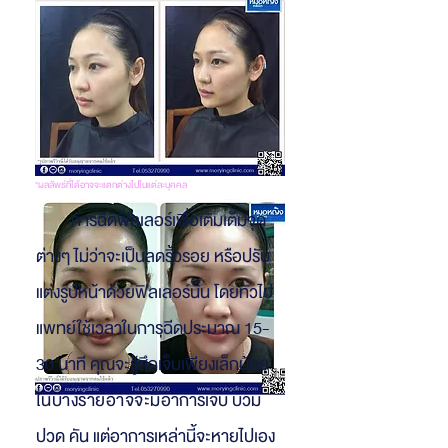
*ผลลัพธ์ที่ได้อาจจะแตกต่างไปในแต่ละบุคคล
การฉีดฟิลเลอร์เพื่อเติมเต็มจุด
ต่างๆ ไม่ว่าจะเป็นลดริ้วรอย หรือปรับ
แต่งรูปหน้าด้วยฟิลเลอร์นั้น โดยทั่วไป
แพทย์ใช้เวลาในการฉีดประมาณ 15-
30 นาที คุณจะรู้สึกเจ็บเพียงเล็กน้อย
ในบางรายอาจจะมี
อาการเจ็บ บวม
ปวด คัน แต่อาการเหล่านี้จะหายไปเอง