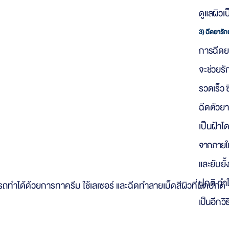
ดูแลผิวเ
3) ฉีดยารัก
การฉีดยาร
จะช่วยรั
รวดเร็ว 
ฉีดตัวยาเ
เป็นฝ้าโ
าได้ด้วยวิธีใดบ้าง
จากภายใ
และยับยั
ปกติ ทำ
ทำได้ด้วยการทาครีม ใช้เลเซอร์ และฉีดทำลายเม็ดสีผิวที่ผิดปกติ
เป็น
อีกวิ
่อนอื่นต้องตระหนักก่อนว