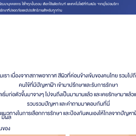
มั่นพัฒนาบุคคลากร ใส่ใจทุกขั้นตอน เลือกใช้ผลิตภัณฑ์ และเทคโนโลยีที่ทันสมัย จากยุโรปอเมริกา
รักษาที่ปลอดภัยและมีประสิทธิภาพสำหรับทุุกท่าน
ไม่ใช้เลเซอร์ (MELASM
การ
านเรา เนื่องจากสภาพอากาศ สีผิวที่ค่อนข้างเข้มของคนไทย รวมไปถ
คนไข้ที่มีปัญหาฝ้า เข้ามาปรึกษาและรับการรักษา
ที่ฝ้าเริ่มก่อตัวขึ้นมาจางๆ ไปจนถึงเป็นมานานแล้ว และเคยรักษามาแล้
รวบรวมปัญหา และคำถามมาตอบกันที่นี่
ป็นแนวทางในการเลือกการรักษา และป้องกันตนเองให้ไกลจากปัญหาฝ้
 มีผล
านของ