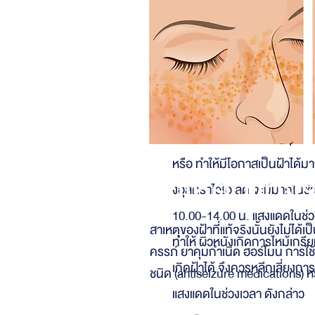
เซลล์สร้างเม็ดสีในชั้นผิวหนัง ป
เหล่านี้ อาจได้แก่
1. แสงแดด
เชื่อว่าเป็นปัจจัยที่สำคัญที่สุด
อัลตราไวโอเลต ทั้ง เอ และ รวม
visible light เป็นตัวกระตุ้นให้เ
หรือ ทำให้มีโอกาสเป็นฝ้าได้มา
สาเหตุที่แท้จ
งอุลตราไวโอเลต จะมีมากในช่
10.00-14.00 น. แสงแดดในช่วง
สาเหตุของฝ้าที่แท้จริงนั้นยังไม่ได
ทำให้ ผิวหนังเกิดการไหม้เกรี
ครรภ์ ยาคุมกำเนิด ฮอร์โมน การใช
เกิดฝ้าได้ จึงควรหลีกเลี่ยงกา
ชนิด (antiseizure medications) หร
แสงแดดในช่วงเวลา ดังกล่าว