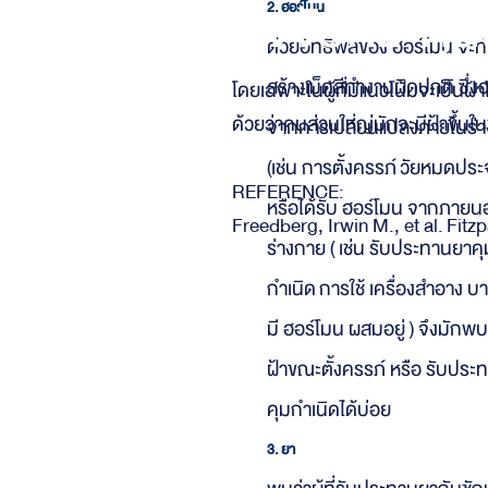
ปัจจัยกระตุ้น
2. ฮอร์โมน
ด้วยอิทธิพลของ ฮอร์โมน จะทำ
สร้างเม็ดสีทำงานผิดปกติ ซึ่ง
โดยเฉพาะในผู้ที่มีแนวโน้มจะเป็น
ด้วยว่าคนส่วนใหญ่มักจะมีฝ้าขึ้นใ
จากการเปลี่ยนแปลงภายในร่
(เช่น การตั้งครรภ์ วัยหมดประ
REFERENCE:
หรือได้รับ ฮอร์โมน จากภาย
Freedberg, Irwin M., et al. Fit
ร่างกาย ( เช่น รับประทานยาคุ
กำเนิด การใช้ เครื่องสำอาง บา
มี ฮอร์โมน ผสมอยู่ ) จึงมักพบผู
ฝ้าขณะตั้งครรภ์ หรือ รับประ
คุมกำเนิดได้บ่อย
3. ยา