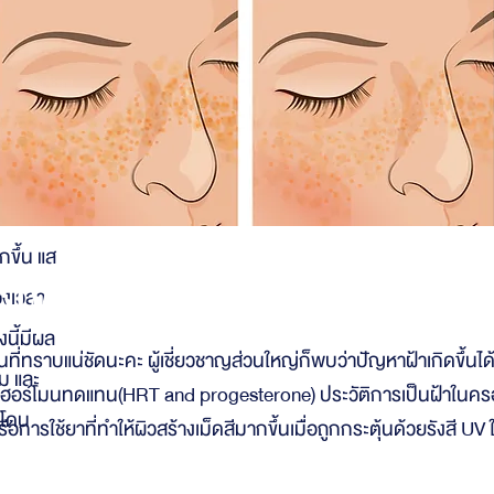
ัจจัย
 แสง
ทั้งแสง
กิดฝ้า
กขึ้น แส
ริงของการเกิด ‘ฝ้า’
วงเวลา
นี้มีผล
้เป็นที่ทราบแน่ชัดนะคะ ผู้เชี่ยวชาญส่วนใหญ่ก็พบว่าปัญหาฝ้าเกิดขึ้น
ยม และ
้ฮอร์โมนทดแทน(HRT and progesterone) ประวัติการเป็นฝ้าในครอบ
รโดน
ือการใช้ยาที่ทำให้ผิวสร้างเม็ดสีมากขึ้นเมื่อถูกกระตุ้นด้วยรังสี U