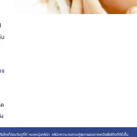
ี
ัน
าจ
กิด
ัง
รก็อ่อนวัยดูดีได้ หมอหญิงคลินิก คลินิกความงามควบคู่สุขภาพของภาคเหนือเพื่อชีวิตที่ดียิ่งขึ้น