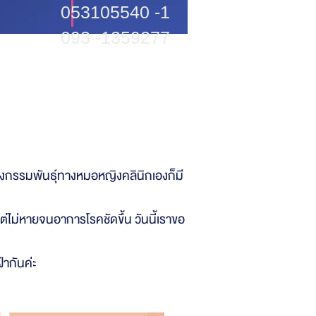
053105540 -1
093 -1359277
A TREATMENT)’
ึงกรรมพันธุ์ทางหมอหญิงคลินิกเองก็มี
วแต่ไม่หายจนอาการโรคชัดขึ้น วันนี้เราขอ
ากันค่ะ