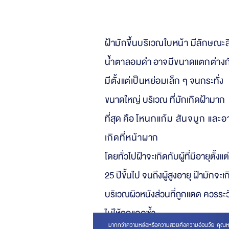
ฝ้ามักขึ้นบริเวณใบหน้า มีลักษณะส
น้ำตาลอม
ดำ อา
จมีขนาดแตกต่างก
มีตั้งแต่เป็นหย่อมเล็ก
ๆ จนกระทั่ง
ขนาดใหญ่ บริเวณ ที่มักเกิดฝ้ามาก
ที่สุด คือ
โหนกแก้ม สันจมูก และอ
เกิดที่หน้าผ
าก
โดยทั่วไปฝ้าจะเกิดกับผู้ที่มีอายุตั้งแต่
25 ปีขึ้นไป จนถึงผู้สูงอายุ ฝ้ามักจะเ
บริเวณผิวหนังส่วนที่ถูกแดด ควรระว
ไม่ให้ถูกแดดซ้ำ
มากกว่าความหล่อหรือความสวยคือความอ่อนวัย คุณหรือใค