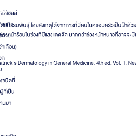
ฝ้าที่สำคัญที่สุด ก็คือ ‘แ
ให้เซลล์
อาจเกิด
ฝ้าโดยกรรมพันธุ์ โดยสังเกตุได้จากการที่มีคนในครอบครัวเป็นฝ้าด
นช่วงหน้าร้อนในช่วงที่มีแสงแดดจัด มากกว่าช่วงหน้าหนาวที่อาจจะ
างกาย
จำเดือน)
นอก
zpatrick's Dermatology in General Medicine. 4th ed. Vol. 1. 
ม
งชนิดที่
้ที่เป็น
ทานยา