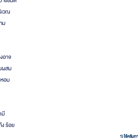
กบางชนิด
ริเวณ
วาม
างอาจ
่วนผสม
่นหอม
กมี
ึง ร้อย
1) ใช้ครีมท