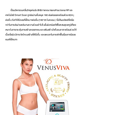
เป็นนวัตกรรมคลื่นวิทยุแห่งประสิทธิภาพของ Nano
Frac
ti
o
nal RF และ
เทคโนโลยี Smart Scan ถูกส่งผ่านเข็มหมุด 160 เล่มต่อยอดพร้อมด้วย
62mj
ต่อเข็ม จึงทำให้มีรอยที่เล็กมาก
ต่อเข็ม (150*20 ไมครอน ) ซึ่
งให้ผลลัพ
ธ์ที่เหนือ
กว่าในกา
รส่งผ่านพลังงานค
วามร้อนเข้าไปในชั้
นผิวหนังแท้เพื่อสะสมอุณหภูมิที่พอ
เหมาะในการกระตุ้นการสร้างคอลลาเจ
น และเสริมสร้างไฟโบรบลาส
พร้
อม
ช่วยให้
เนื้อเ
ยื่อผิวมีการจั
ดโครงสร้างที่ดียิ่งขึ้น และลดเวลาในการพักฟื้นเนื่องจากมีรอย
แผลที่เล็กมาก