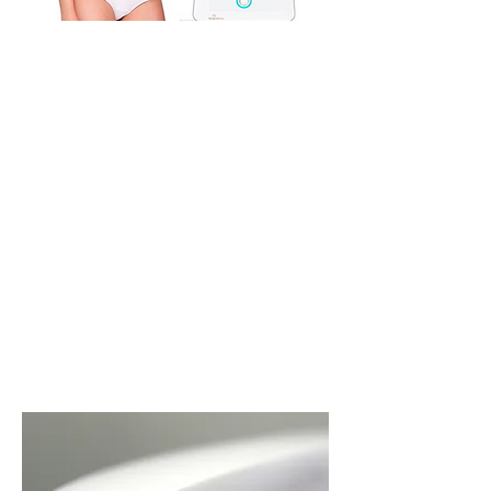
Venus viva คลื่นวิทยุ ลดเลือนริ้วรอย
เป็นเครื่องที่ได้รับ
รางวัลอันดับ 1
ของแคนาดา
ปี 2016 "The Best Skin Enhancement
Device"
คุณภาพสูงสุดในเรื่องของการรักษาหลุม
สิว รู
ขุมขน และทำให้ผิวเด็ก เมื่ออายุเพิ่มขึ้น
สัญลักษณ์ของความมีอายุมักปรากฏให้เห็นบนผิว
ทั้ง ริ้วรอย ตื้น ลึก ความหยาบกร้าน เส้นเลือดฝอย รู
ขุมขนกว้าง ริ้วรอยลึกรอบดวงตา แผลเ
ป็นที่เกิดขึ้น
มาก็ทิ้ง
รอยเด่น และนานกว่าเดิม ทุกคนจึงต้องการ
ดูแลที่สามารถปรับเปลี่ยนให้ผิวกลับมาสดใส
แลดู อ่อนกว่าวัย ที่ไม่ใช่การทำศัลยกรรม Venus
Viva เป็นคลื่นวิทยุที่ปลอดภัย ไม่เจ็บ เห็นผล
ทันที** และอยู่ได้ต่อเนื่องยาวนาน เหมาะอย่า
งยิ่ง
สำหรับทุกสภาพผิวที่ต้องการการฟื้
นฟูจากปัญหา
ผิวที่เกิดจากหลากหลายสาเหตุ