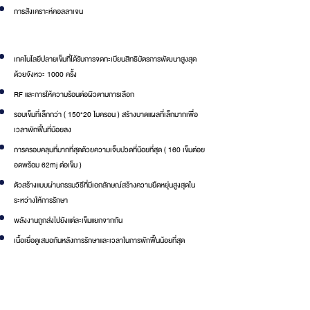
การสังเคราะห์คอลลาเจน
SmartScan​​
เทคโนโลยีปลายเข็มที่ได้รับการจดทะเบียนสิทธิบัตรการพัฒนาสูงสุด
ด้วยจังหวะ 1000 ครั้ง
RF และการให้ความร้อนต่อผิวตามการเลือก
รอบเข็มที่เล็กกว่า ( 150*20 ไมครอน ) สร้างบาดแผลที่เล็กมากเพื่อ
เวลาพักฟื้นที่น้อยลง
การครอบคลุมที่มากที่สุดด้วยความเจ็บปวดที่น้อยที่สุด ( 160 เข็มต่อย
อดพร้อม 62mj ต่อเข็ม )
ตัวสร้างแบบผ่านกรรมวิธีที่มีเอกลักษณ์สร้างความยืดหยุ่นสูงสุดใน
ระหว่างให้การรักษา
พลังงานถูกส่งไปยังแต่ละเข็มแยกจากกัน
เนื้อเยื่อดูเสมอกันหลังการรักษาและเวลาในการพักฟื้นน้อยที่สุด